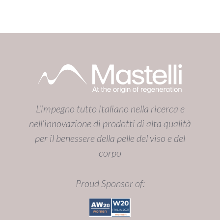
L'impegno tutto italiano nella ricerca e
nell’innovazione di prodotti di alta qualità
per il benessere della pelle del viso e del
corpo
Proud Sponsor of: