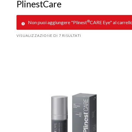
PlinestCare
®
Non puoi aggiungere "Plinest
CARE Eye" al carrello
ORDINA
VISUALIZZAZIONE DI 7 RISULTATI
IN
BASE
AL
PIÙ
RECENTE