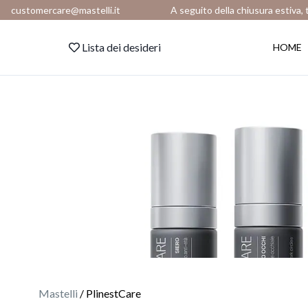
customercare@mastelli.it
A seguito della chiusura estiva, 
Lista dei desideri
HOME
Mastelli
/ PlinestCare