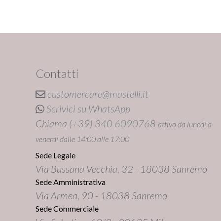
Contatti
customercare@mastelli.it
Scrivici su WhatsApp
Chiama
(+39) 340 6090768
attivo da lunedì a
venerdì dalle 14:00 alle 17:00
Sede Legale
Via Bussana Vecchia, 32 - 18038 Sanremo
Sede Amministrativa
Via Armea, 90 - 18038 Sanremo
Sede Commerciale